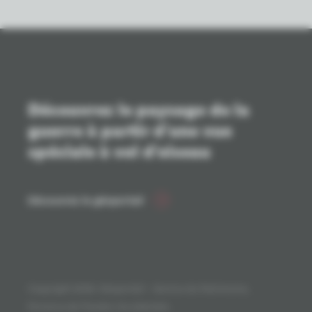
Découvrez le paysage de la
guerre à partir d'une vue
spéciale à vol d'oiseau
Découvrez le géoportail
Copyright 2026. Géoportail - Service du Patrimoine,
Province de Flandre-Occidentale.