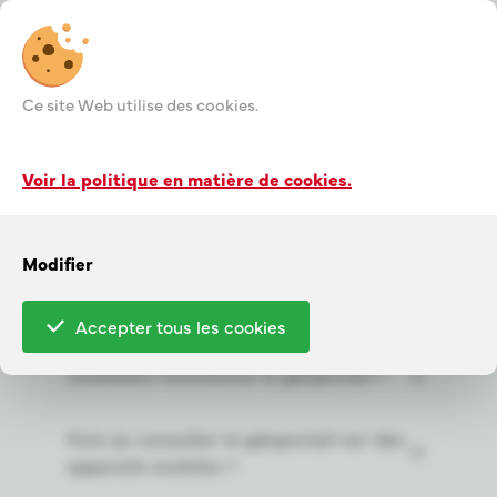
Ce site Web utilise des cookies.
Questions
Voir la politique en matière de cookies.
fréquentes binnen
Filtre
de
Modifier
rubriek 'Géoportail'
Accepter tous les cookies
Comment fonctionne le géoportail ?
Puis-je consulter le géoportail sur des
appareils mobiles ?