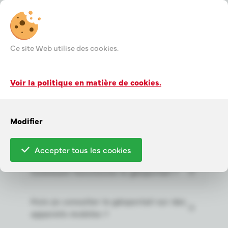
Ce site Web utilise des cookies.
Questions
Voir la politique en matière de cookies.
fréquentes binnen
Filtre
de
Modifier
rubriek 'Géoportail'
Accepter tous les cookies
Comment fonctionne le géoportail ?
Puis-je consulter le géoportail sur des
appareils mobiles ?