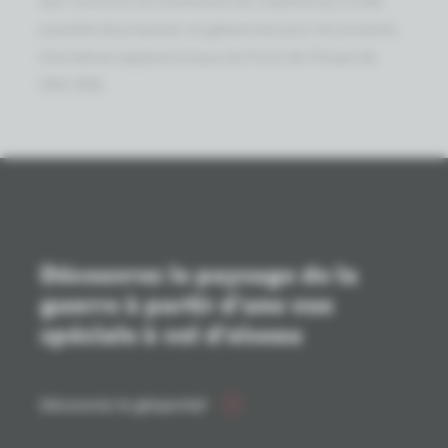
possible de proposer ce géoportail pour les soixante
kilomètres septentrionaux du Front de l'Ouest de
1914-1918.
Découvrez le paysage de la
guerre à partir d'une vue
spéciale à vol d'oiseau
Découvrez le géoportail