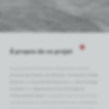
À propos de ce projet
Ce projet est le fruit d'une collaboration entre la
Province de Flandre-Occidentale
, l'
In Flanders Fields
Museum
, les
Imperial War Museums
, le
War Heritage
Institute
et le
Département d'Archéologie de
l'Université de Gand
. C 'est grâce à ces trois archives
conservatoires et à deux partenaires qui ont apporté
leur concours au traitement du matériel qu'il a été